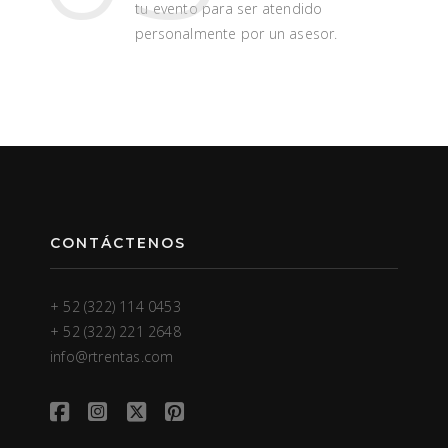
tu evento para ser atendido
personalmente por un asesor.
CONTÁCTENOS
+ 52 (322) 114 0453
+ 52 (322) 221 2648
info@rtrentas.com