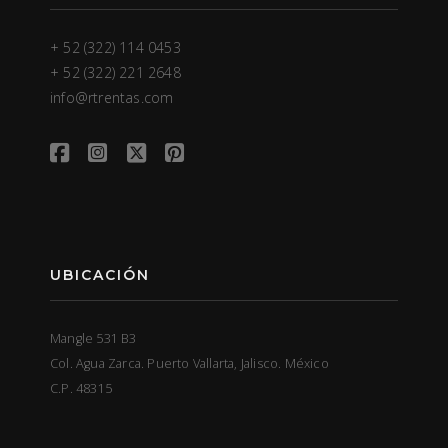
+ 52 (322) 114 0453
+ 52 (322) 221 2648
info@rtrentas.com
UBICACIÓN
Mangle 531 B3
Col. Agua Zarca. Puerto Vallarta, Jalisco. México
C.P. 48315