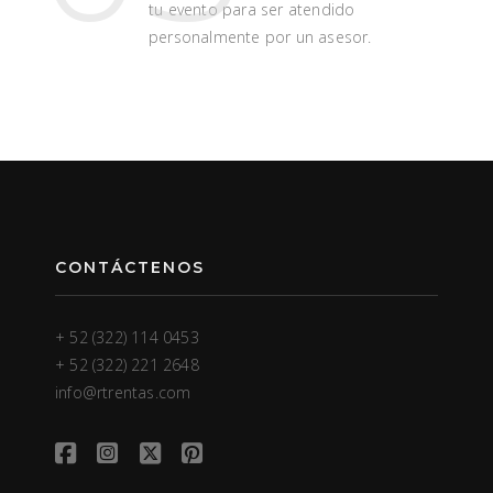
tu evento para ser atendido
personalmente por un asesor.
CONTÁCTENOS
+ 52 (322) 114 0453
+ 52 (322) 221 2648
info@rtrentas.com