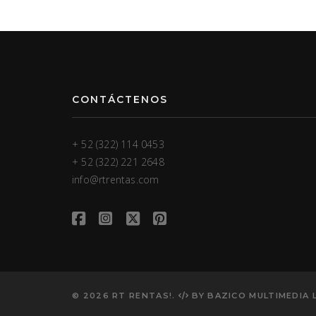
CONTÁCTENOS
+ 52 (322) 114 0453
+ 52 (322) 221 2648
info@rtrentas.com
© 2026 RT RENTAS!.
BY
BAZICO MULTIMEDIA 