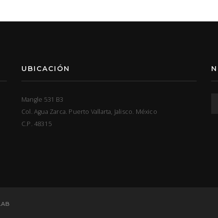
UBICACIÓN
N
Mangle 531 B3
Col. Agua Zarca. Puerto Vallarta, Jalisco. México
C.P. 48315
LAB