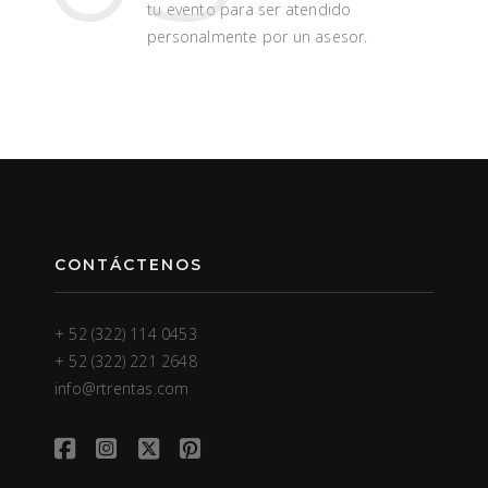
tu evento para ser atendido
personalmente por un asesor.
CONTÁCTENOS
+ 52 (322) 114 0453
+ 52 (322) 221 2648
info@rtrentas.com