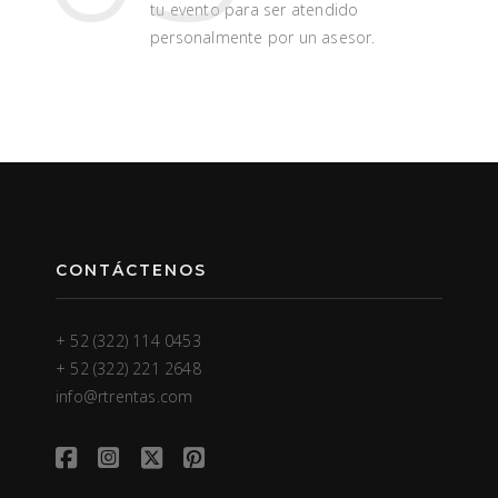
tu evento para ser atendido
personalmente por un asesor.
CONTÁCTENOS
+ 52 (322) 114 0453
+ 52 (322) 221 2648
info@rtrentas.com