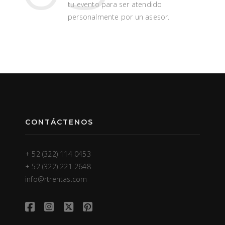
tu evento para ser atendido
personalmente por un asesor.
CONTÁCTENOS
+ 52 (322) 114 0453
+ 52 (322) 221 2648
info@rtrentas.com