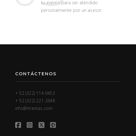
tu evento para ser atendido
personalmente por un asesor.
CONTÁCTENOS
+ 52 (322) 114 0453
+ 52 (322) 221 2648
info@rtrentas.com